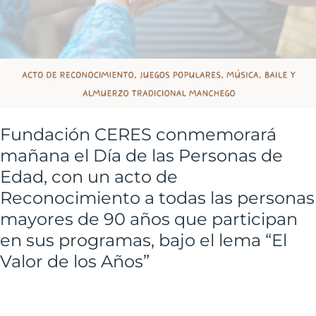
todas
las
personas
mayores
de
90
años
Fundación CERES conmemorará
que
mañana el Día de las Personas de
participan
Edad, con un acto de
en
Reconocimiento a todas las personas
sus
mayores de 90 años que participan
programas,
en sus programas, bajo el lema “El
bajo
Valor de los Años”
el
lema
“El