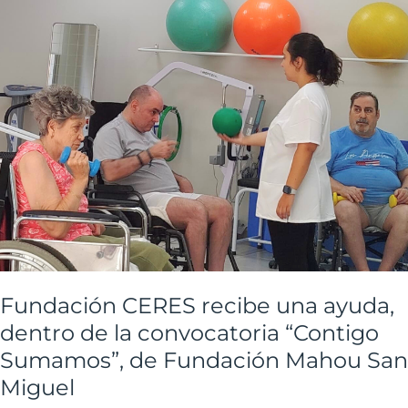
dentro
de
la
convocatoria
“Contigo
Sumamos”,
de
Fundación
Mahou
San
Miguel
Fundación CERES recibe una ayuda,
dentro de la convocatoria “Contigo
Sumamos”, de Fundación Mahou San
Miguel