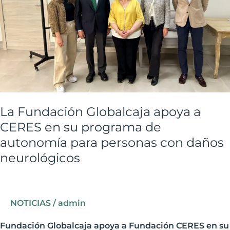
CERES
en
su
programa
de
autonomía
para
personas
La Fundación Globalcaja apoya a
con
CERES en su programa de
daños
autonomía para personas con daños
neurológicos
neurológicos
NOTICIAS
/
admin
Fundación Globalcaja apoya a Fundación CERES en su