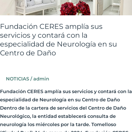
servicios
y
contará
Fundación CERES amplía sus
con
servicios y contará con la
la
especialidad de Neurología en su
especialidad
Centro de Daño
de
Neurología
en
su
NOTICIAS
/
admin
Centro
Fundación CERES amplía sus servicios y contará con la
de
especialidad de Neurología en su Centro de Daño
Daño
Dentro de la cartera de servicios del Centro de Daño
Neurológico, la entidad establecerá consulta de
neurología los miércoles por la tarde. Tomelloso