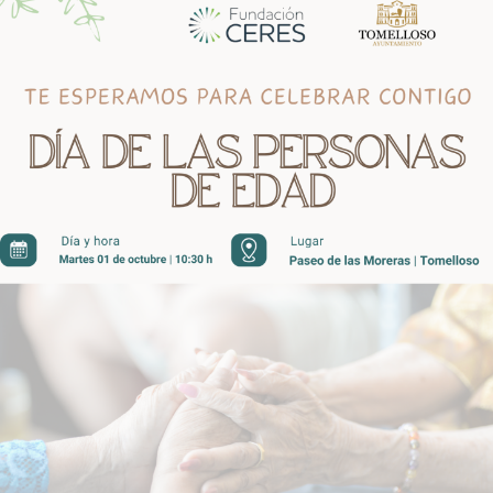
CERES
conmemorará
mañana
el
Día
de
las
Personas
de
Edad,
con
un
acto
de
Reconocimiento
a