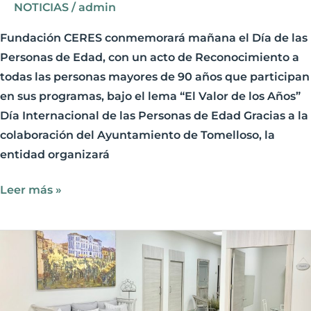
Valor
NOTICIAS
/
admin
de
Fundación CERES conmemorará mañana el Día de las
los
Personas de Edad, con un acto de Reconocimiento a
Años”
todas las personas mayores de 90 años que participan
en sus programas, bajo el lema “El Valor de los Años”
Día Internacional de las Personas de Edad Gracias a la
colaboración del Ayuntamiento de Tomelloso, la
entidad organizará
Leer más »
Fundación
CERES
amplía
sus