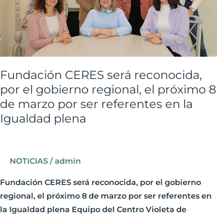
regional,
el
próximo
8
de
Fundación CERES será reconocida,
marzo
por el gobierno regional, el próximo 8
por
de marzo por ser referentes en la
ser
Igualdad plena
referentes
en
la
NOTICIAS
/
admin
Igualdad
plena
Fundación CERES será reconocida, por el gobierno
regional, el próximo 8 de marzo por ser referentes en
la Igualdad plena Equipo del Centro Violeta de