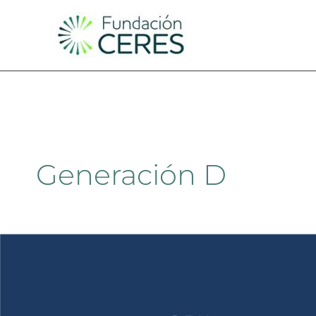
Ir
al
contenido
Generación D
Fundación
CERES
se
adhiere