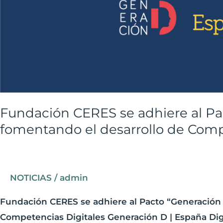
al
Pacto
“Generación
D”
para
seguir
fomentando
Fundación CERES se adhiere al Pa
el
fomentando el desarrollo de Comp
desarrollo
de
Competencias
NOTICIAS
/
admin
Digitales
Fundación CERES se adhiere al Pacto “Generación 
Competencias Digitales Generación D | España Digit