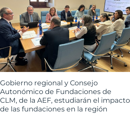
Consejo
Autonómico
de
Fundaciones
de
CLM,
de
la
AEF,
estudiarán
Gobierno regional y Consejo
el
Autonómico de Fundaciones de
impacto
CLM, de la AEF, estudiarán el impacto
de
de las fundaciones en la región
las
fundaciones
en