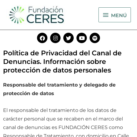
Ir
MENÚ
al
MENÚ
contenido
F
I
T
Y
S
a
n
w
o
p
c
s
i
u
o
e
t
t
t
t
Política de Privacidad del Canal de
b
a
t
u
i
Denuncias. Información sobre
o
g
e
b
f
o
r
r
e
y
protección de datos personales
k
a
m
Responsable del tratamiento y delegado de
protección de datos
El responsable del tratamiento de los datos de
carácter personal que se recaben en el marco del
canal de denuncias es FUNDACIÓN CERES como
Responsable de Tratamiento, con domicilio en Calle