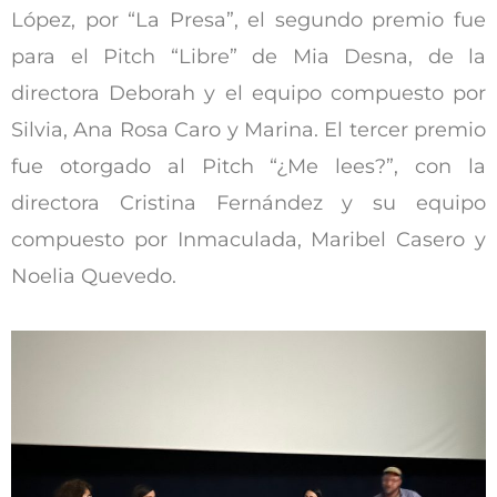
López, por “La Presa”, el segundo premio fue
para el Pitch “Libre” de Mia Desna, de la
directora Deborah y el equipo compuesto por
Silvia, Ana Rosa Caro y Marina. El tercer premio
fue otorgado al Pitch “¿Me lees?”, con la
directora Cristina Fernández y su equipo
compuesto por Inmaculada, Maribel Casero y
Noelia Quevedo.