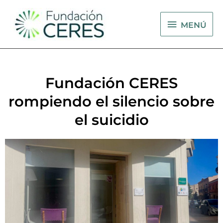
Ir
MENÚ
al
MENÚ
contenido
Fundación CERES
rompiendo el silencio sobre
el suicidio