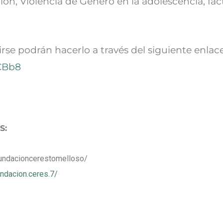
ón, Violencia de Género en la adolescencia, fac
rse podrán hacerlo a través del siguiente enlace
CBb8
S:
fundacioncerestomelloso/
ndacion.ceres.7/