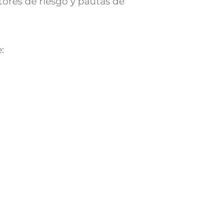
tores de riesgo y pautas de
: