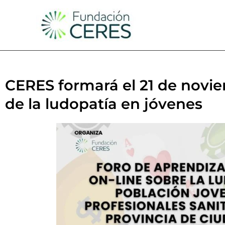
Ir
al
contenido
CERES formará el 21 de novie
de la ludopatía en jóvenes