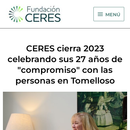
Ir
MENÚ
al
MENÚ
contenido
CERES cierra 2023
celebrando sus 27 años de
"compromiso" con las
personas en Tomelloso